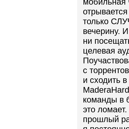
мобильная ч
отрывается 
только СЛУ
вечерину. И
ни посещат
целевая ауд
Поучаствов
с торрентов
и сходить в
MaderaHard
команды в 
это ломает.
прошлый раз
я постоянно