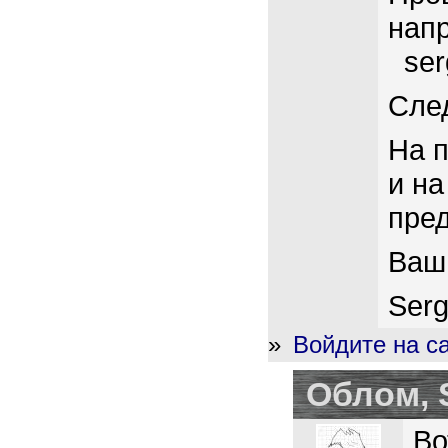
нап
se
Сле
На 
и на
пред
Ваш
Serg
»
Войдите на с
Oблом, S
Во