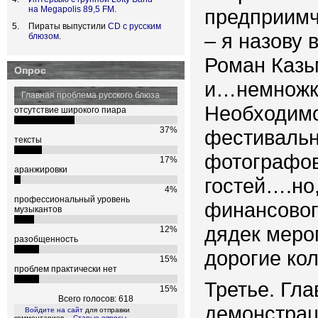
на Megapolis 89,5 FM
.
предприимч
Пираты выпустили
CD с русским
– я назову 
блюзом
.
Роман Казь
Опрос
и…немножко
Главная проблема русского блюза
Необходимо
отсутствие широкого пиара
37%
фестивальны
тексты
фотографов
17%
аранжировки
гостей….но
4%
профессиональный уровень
финансовог
музыкантов
дядек меро
12%
разобщенность
дорогие кол
15%
проблем практически нет
Третье. Гл
15%
Всего голосов: 618
демонстрац
Войдите на сайт
для отправки
комментариев
Старые опросы