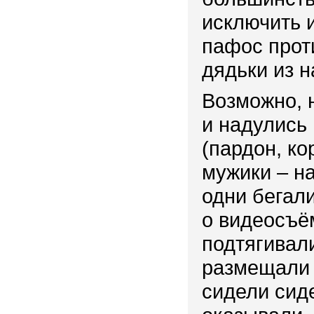
исключить 
пафос прот
дядьки из н
Возможно, 
и надулись 
(пардон, ко
мужики – на
одни бегал
о видеосъё
подтягивал
размещали 
сидели сид