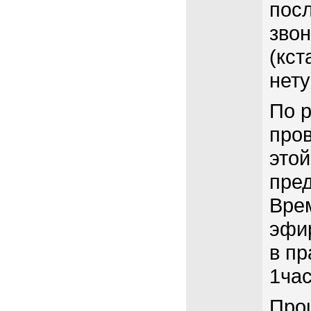
посл
зво
(кст
нету
По р
про
этой
пред
Врем
эфир
в пр
1час
Про