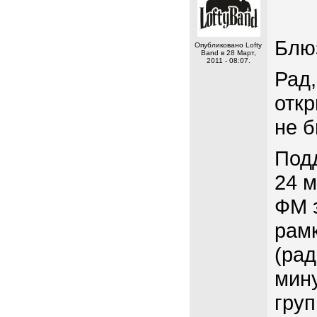
Блю
Опубликовано Lofty
Band в 28 Март,
2011 - 08:07.
Рад,
откр
не б
Под
24 м
ФМ э
рамк
(рад
мин
груп