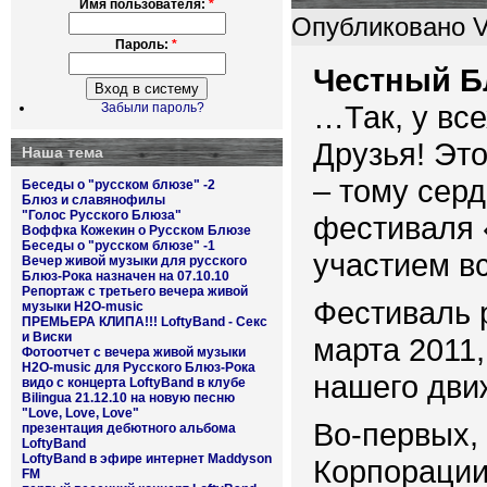
Имя пользователя:
*
Опубликовано Vo
Пароль:
*
Честный Бл
…Так, у все
Забыли пароль?
Друзья! Это
Наша тема
– тому сер
Беседы о "русском блюзе" -2
Блюз и славянофилы
"Голос Русского Блюза"
фестиваля 
Воффка Кожекин о Русском Блюзе
Беседы о "русском блюзе" -1
участием в
Вечер живой музыки для русского
Блюз-Рока назначен на 07.10.10
Репортаж с третьего вечера живой
Фестиваль 
музыки H2O-music
ПРЕМЬЕРА КЛИПА!!! LoftyBand - Секс
и Виски
марта 2011,
Фотоотчет с вечера живой музыки
H2O-music для Русского Блюз-Рока
нашего дви
видо с концерта LoftyBand в клубе
Bilingua 21.12.10 на новую песню
"Love, Love, Love"
Во-первых, 
презентация дебютного альбома
LoftyBand
LoftyBand в эфире интернет Maddyson
Корпорации
FM