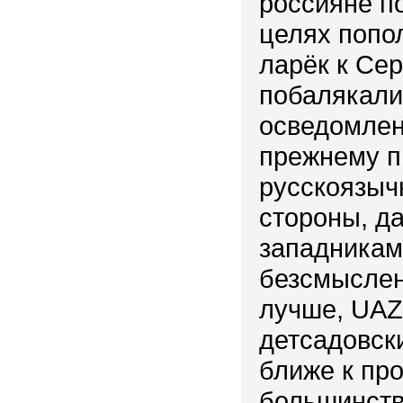
россияне по
целях попо
ларёк к Се
побалякали
осведомлен
прежнему п
русскоязыч
стороны, д
западникам
безсмыслен
лучше, UAZ 
детсадовски
ближе к про
большинств