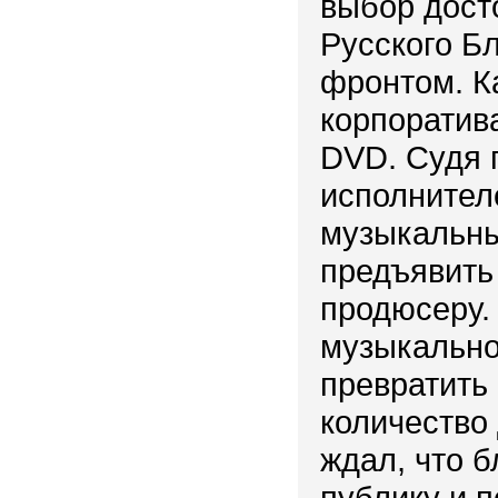
выбор досто
Русского Б
фронтом. Ка
корпоратив
DVD. Судя 
исполнителе
музыкальны
предъявить
продюсеру. 
музыкально
превратить
количество 
ждал, что б
публику и п