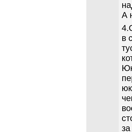
на
А 
4.
в 
ту
ко
Юк
пе
юк
че
во
ст
за