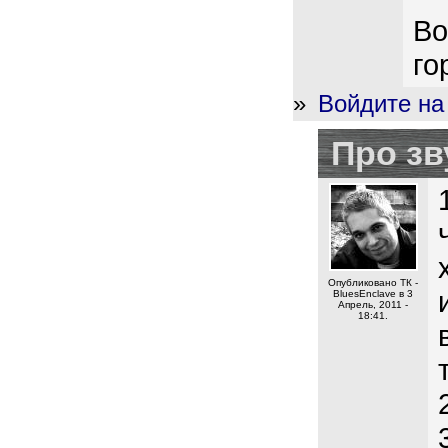
Во
го
»
Войдите на
Про зв
Опубликовано ТК -
BluesEnclave в 3
Апрель, 2011 -
18:41.