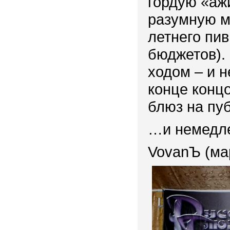
гордую «аж
разумную м
летнего пи
бюджетов).
ходом – и н
конце концо
блюз на пуб
…и немедле
VovanЪ (ма