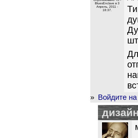
BluesEnclave в 3
Ти
Апрель, 2011 -
18:37.
ду
Ду
шт
Дл
от
на
вс
»
Войдите на
дизайн