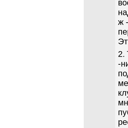
во
на
ж 
пе
Эт
2.
-н
по
ме
кл
мн
пу
ре