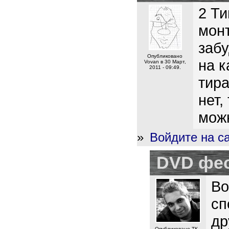
2 Ти
монт
забу
Опубликовано
на к
Vovan в 30 Март,
2011 - 09:49.
тир
нет,
можн
»
Войдите на с
DVD фе
Во
сп
др
Опубликовано ТК -