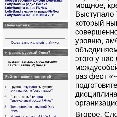
первый весенний концерт LoftyBand
мощное, кр
LoftyBand на радио Россия
LoftyBand на радио FlyNew
LoftyBand в чарте на радио FlyNew
Выступало 7
LoftyBand на НАШЕСТВИИ 2011
который ны
Наша музыка
совершенно
уровню, ам
Создать виртуальный плэй-лист
объединяем
играешь русский блюз?
этого у на
не жди, - свяжись с редактором
междусобой
сайта:
Kazmin_R@mail.ru
раз фест «
Рейтинг наших новостей
подготовит
Группа
Lofty Band
выпустила
клип на песню "секс и виски"
.
дисциплина
Вышел пятый
сборник
организаци
"виртуальный русский блюз"
.
Телепередача с группой Duty
Free
.
Второе. Сл
Интервью с группой Lofty Band