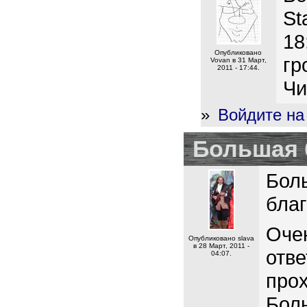
St
18
Опубликовано
гр
Vovan в 31 Март,
2011 - 17:44.
Чи
»
Войдите на
Большая 
Бол
бла
Очен
Опубликовано slava
в 28 Март, 2011 -
отве
04:07.
прох
Бол