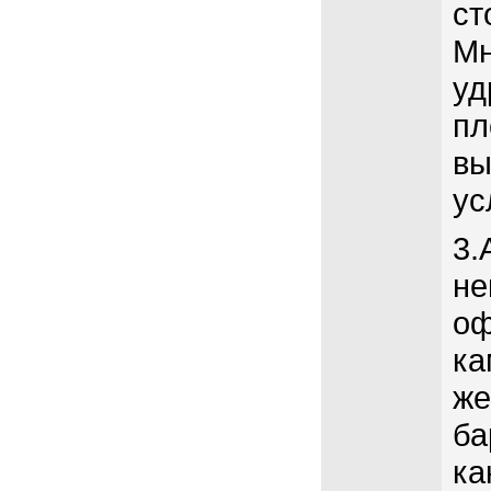
ст
Мн
уд
пл
вы
ус
3.
не
оф
ка
же
ба
ка