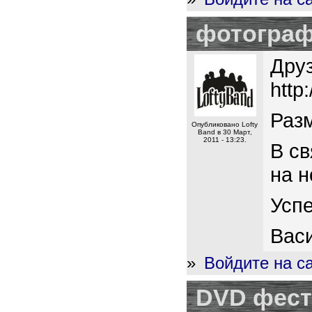
фотограф
Дру
http
Разм
Опубликовано Lofty
Band в 30 Март,
2011 - 13:23.
В св
на н
Успе
Вас
»
Войдите на с
DVD фест