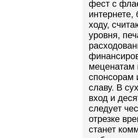
фест с фла
интернете, 
ходу, счита
уровня, пе
расходован
финансиров
меценатам 
спонсорам 
славу. В су
вход и деся
следует чес
отрезке вр
станет ком