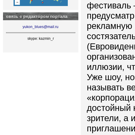
фестиваль 
предусматр
связь с редактором портала
рекламную 
yukon_blues@mail.ru
состязатель
skype: kazmin_r
(Евровиден
организован
иллюзии, чт
Уже шоу, но
называть ве
«корпораци
достойный 
зрители, а
приглашени