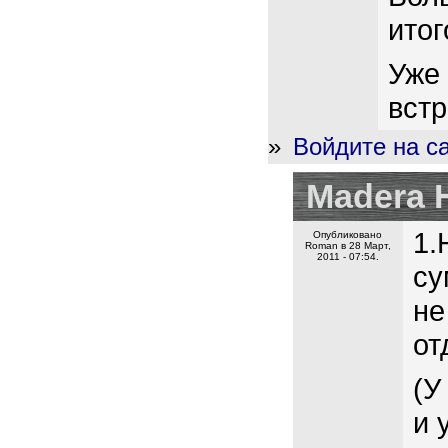
итог
Уже
встр
»
Войдите на с
Madera 
1.
Опубликовано
Roman в 28 Март,
2011 - 07:54.
су
не
от
(У
и 