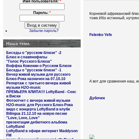
Имя пользователя:
*
Пароль:
*
Корневой африканский блю
тоже.Ибо истинный, нутрян
Забыли пароль?
Felenko Yefe
Наша тема
Беседы о "русском блюзе" -2
Блюз и славянофилы
"Голос Русского Блюза"
Воффка Кожекин о Русском Блюзе
Беседы о "русском блюзе" -1
Вечер живой музыки для русского
Блюз-Рока назначен на 07.10.10
А вот для сравнения наш, ис
Репортаж с третьего вечера живой
музыки H2O-music
ПРЕМЬЕРА КЛИПА!!! LoftyBand - Секс
и Виски
Дубочек
Фотоотчет с вечера живой музыки
H2O-music для Русского Блюз-Рока
видо с концерта LoftyBand в клубе
Bilingua 21.12.10 на новую песню
"Love, Love, Love"
презентация дебютного альбома
LoftyBand
LoftyBand в эфире интернет Maddyson
FM