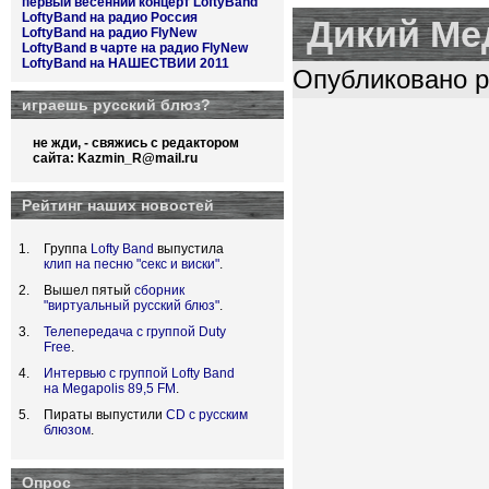
первый весенний концерт LoftyBand
LoftyBand на радио Россия
Дикий Ме
LoftyBand на радио FlyNew
LoftyBand в чарте на радио FlyNew
LoftyBand на НАШЕСТВИИ 2011
Опубликовано pl
играешь русский блюз?
не жди, - свяжись с редактором
сайта:
Kazmin_R@mail.ru
Рейтинг наших новостей
Группа
Lofty Band
выпустила
клип на песню "секс и виски"
.
Вышел пятый
сборник
"виртуальный русский блюз"
.
Телепередача с группой Duty
Free
.
Интервью с группой Lofty Band
на Megapolis 89,5 FM
.
Пираты выпустили
CD с русским
блюзом
.
Опрос