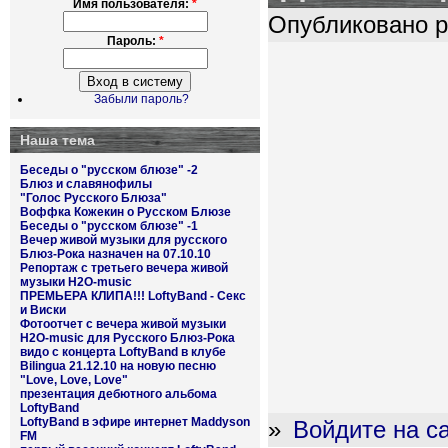
Имя пользователя:
*
Опубликовано pl
Пароль:
*
Забыли пароль?
Наша тема
Беседы о "русском блюзе" -2
Блюз и славянофилы
"Голос Русского Блюза"
Воффка Кожекин о Русском Блюзе
Беседы о "русском блюзе" -1
Вечер живой музыки для русского
Блюз-Рока назначен на 07.10.10
Репортаж с третьего вечера живой
музыки H2O-music
ПРЕМЬЕРА КЛИПА!!! LoftyBand - Секс
и Виски
Фотоотчет с вечера живой музыки
H2O-music для Русского Блюз-Рока
видо с концерта LoftyBand в клубе
Bilingua 21.12.10 на новую песню
"Love, Love, Love"
презентация дебютного альбома
LoftyBand
LoftyBand в эфире интернет Maddyson
»
Войдите на с
FM