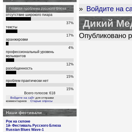
»
Войдите на с
Главная проблема русского блюза
отсутствие широкого пиара
Дикий Ме
37%
тексты
Опубликовано pl
17%
аранжировки
4%
профессиональный уровень
музыкантов
12%
разобщенность
15%
проблем практически нет
15%
Всего голосов: 618
Войдите на сайт
для отправки
комментариев
Старые опросы
Наши фестивали
Рок на склоне
1й- Фестиваль Русского Блюза
Russian Blues Wave-1