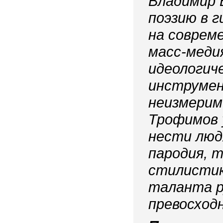
Владимир 
поэзию в 
на соврем
масс-меди
идеологич
инструмен
неизмерим
Трофимов 
нести люд
пародия, 
стилистик
таланта р
превосход