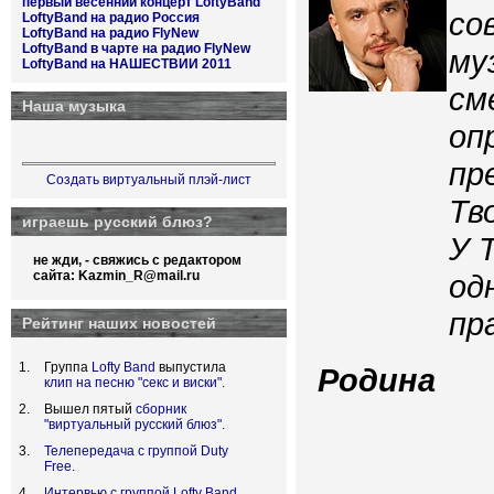
первый весенний концерт LoftyBand
со
LoftyBand на радио Россия
LoftyBand на радио FlyNew
LoftyBand в чарте на радио FlyNew
му
LoftyBand на НАШЕСТВИИ 2011
см
Наша музыка
оп
пр
Создать виртуальный плэй-лист
Тв
играешь русский блюз?
У 
не жди, - свяжись с редактором
сайта:
Kazmin_R@mail.ru
од
пр
Рейтинг наших новостей
Группа
Lofty Band
выпустила
Родина
клип на песню "секс и виски"
.
Вышел пятый
сборник
"виртуальный русский блюз"
.
Телепередача с группой Duty
Free
.
Интервью с группой Lofty Band