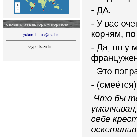
- ДА.
- У вас оч
связь с редактором портала
корням, п
yukon_blues@mail.ru
- Да, но у 
skype: kazmin_r
францужен
- Это попр
- (смеётся)
Что бы та
умалчивал,
себе крест
оскотинив