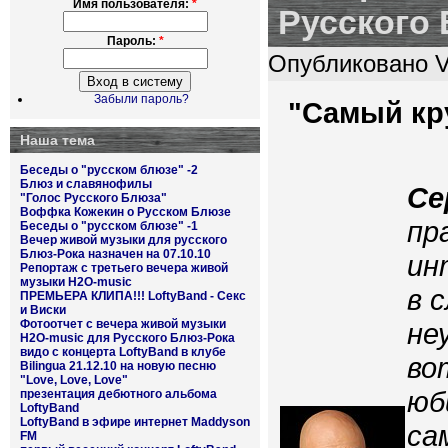
Имя пользователя:
*
Русского
Пароль:
*
Опубликовано Vo
Забыли пароль?
"Самый кру
Наша тема
Беседы о "русском блюзе" -2
Блюз и славянофилы
Се
"Голос Русского Блюза"
Воффка Кожекин о Русском Блюзе
пр
Беседы о "русском блюзе" -1
Вечер живой музыки для русского
Блюз-Рока назначен на 07.10.10
ин
Репортаж с третьего вечера живой
музыки H2O-music
в 
ПРЕМЬЕРА КЛИПА!!! LoftyBand - Секс
и Виски
Фотоотчет с вечера живой музыки
не
H2O-music для Русского Блюз-Рока
видо с концерта LoftyBand в клубе
во
Bilingua 21.12.10 на новую песню
"Love, Love, Love"
юб
презентация дебютного альбома
LoftyBand
LoftyBand в эфире интернет Maddyson
са
FM