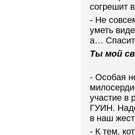
согрешит в
- Не совсе
уметь виде
а… Спасит
Ты мой с
- Особая н
милосерди
участие в 
ГУИН. Над
в наш жест
- К тем, к