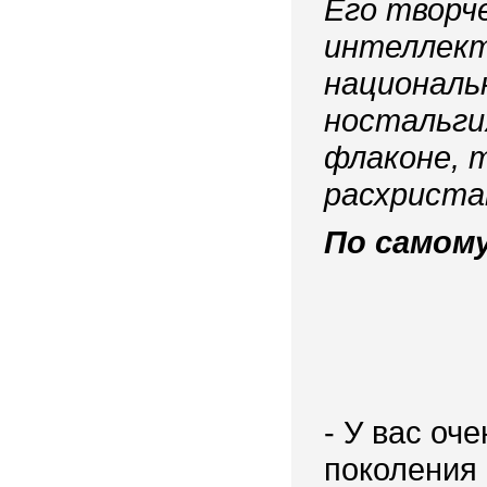
Его творч
интеллект
националь
ностальгия
флаконе, 
расхриста
По самом
- У вас оч
поколения 