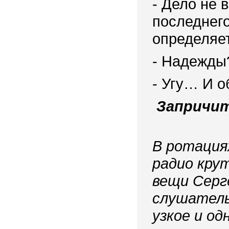
- Дело не 
последнего
определяе
- Надежды
- Угу… И 
Запричи
В ротация
радио крут
вещи Серг
слушатель
узкое и од