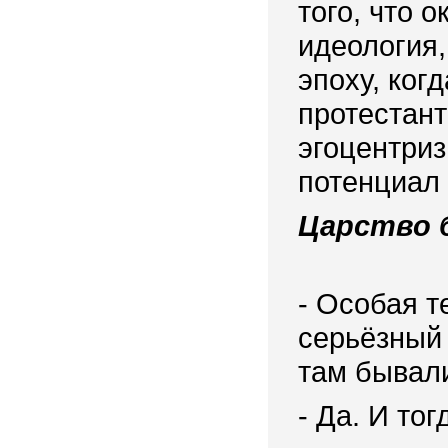
того, что 
идеология,
эпоху, ког
протестант
эгоцентриз
потенциал 
Царство 
- Особая т
серьёзный 
там бывал
- Да. И то