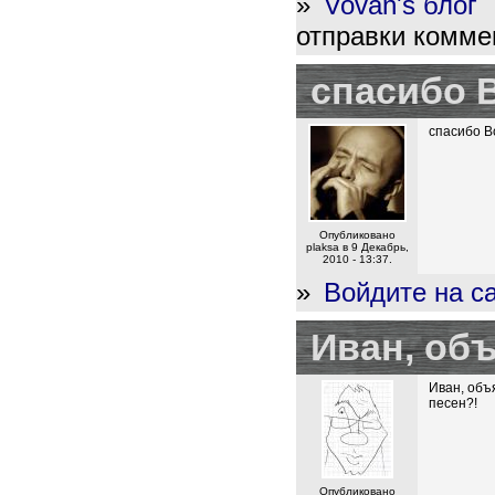
»
Vovan's блог
отправки комме
спасибо В
спасибо В
Опубликовано
plaksa в 9 Декабрь,
2010 - 13:37.
»
Войдите на с
Иван, объ
Иван, объ
песен?!
Опубликовано