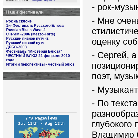
- рок-музы
Наши фестивали
- Мне очен
Рок на склоне
1й- Фестиваль Русского Блюза
стилистиче
Russian Blues Wave-1
СТРИМ -2006 (Mezzo-Forte)
Русский пивной путч -2
оценку соб
Русский пивной путч
ДРБС-2003
Фестиваль "Мистерия Блюза"
- Сергей, 
ЧЕСТНЫЙ БЛЮЗ 21 февраля 2010
года
позиционир
Итоги и перспективы - Честный блюз
поэт, музы
- Музыкант
- По текст
разнообраз
глубокого 
Владимир 