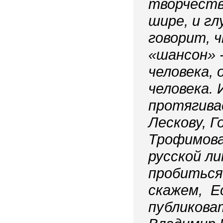
творчестве
шире, и г
говорит, 
«шансон» 
человека, 
человека. 
протягива
Лескову, Г
Трофимова
русской л
пробиться 
скажем, Е
публиковат