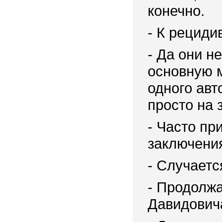
конечно.
- К рециди
- Да они н
основную м
одного авт
просто на з
- Часто пр
заключения
- Случаетс
- Продолж
Давидович