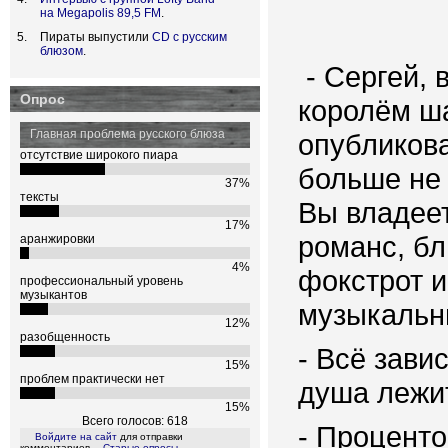
на Megapolis 89,5 FM
.
Пираты выпустили
CD с русским
блюзом
.
- Сергей, 
Опрос
королём ша
Главная проблема русского блюза
опубликова
отсутствие широкого пиара
больше не 
37%
тексты
Вы владеет
17%
романс, блю
аранжировки
4%
фокстрот и
профессиональный уровень
музыкантов
музыкальн
12%
разобщенность
- Всё зави
15%
проблем практически нет
душа лежит
15%
Всего голосов: 618
- Проценто
Войдите на сайт
для отправки
комментариев
Старые опросы