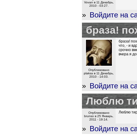
Vovan в 11 Декабрь,
2010 - 03:27.
»
Войдите на с
браза! по
браза! по
что, - и в
срочно вме
вчера я д
Опубликовано
plaksa в 11 Декабрь,
2010 - 14:03.
»
Войдите на с
Люблю т
Люблю ти
Опубликовано
brunso в 25 Январь,
2011 - 19:14.
»
Войдите на с