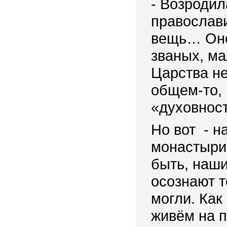
- Возродил
православи
вещь… Оно
званых, ма
Царства не
общем-то, 
«духовнос
Но вот - н
монастыри,
быть, наши
осознают т
могли. Как
живём на 