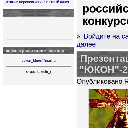
Итоги и перспективы - Честный блюз
российс
конкурс
»
Войдите на с
далее
связь с редактором портала
Презента
yukon_blues@mail.ru
"ЮКОН"-2
skype: kazmin_r
Опубликовано R