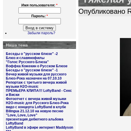
Имя пользователя:
*
Опубликовано R
Пароль:
*
Забыли пароль?
Наша тема
Беседы о "русском блюзе" -2
Блюз и славянофилы
"Голос Русского Блюза"
Воффка Кожекин о Русском Блюзе
Беседы о "русском блюзе" -1
Вечер живой музыки для русского
Блюз-Рока назначен на 07.10.10
Репортаж с третьего вечера живой
музыки H2O-music
ПРЕМЬЕРА КЛИПА!!! LoftyBand - Секс
и Виски
Фотоотчет с вечера живой музыки
H2O-music для Русского Блюз-Рока
видо с концерта LoftyBand в клубе
Bilingua 21.12.10 на новую песню
"Love, Love, Love"
презентация дебютного альбома
LoftyBand
LoftyBand в эфире интернет Maddyson