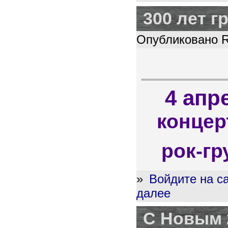
300 лет 
Опубликовано Ro
4 апр
концер
рок-г
»
Войдите на с
далее
С Новым 