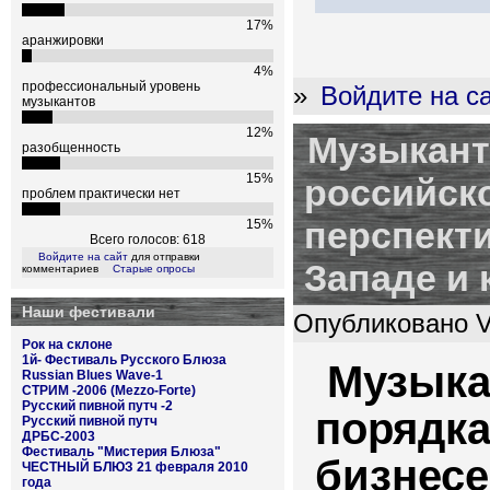
17%
аранжировки
4%
профессиональный уровень
»
Войдите на с
музыкантов
12%
Музыкант
разобщенность
15%
российск
проблем практически нет
перспект
15%
Всего голосов: 618
Войдите на сайт
для отправки
Западе и 
комментариев
Старые опросы
Наши фестивали
Опубликовано Vo
Рок на склоне
1й- Фестиваль Русского Блюза
Музыка
Russian Blues Wave-1
СТРИМ -2006 (Mezzo-Forte)
Русский пивной путч -2
порядка
Русский пивной путч
ДРБС-2003
Фестиваль "Мистерия Блюза"
бизнесе
ЧЕСТНЫЙ БЛЮЗ 21 февраля 2010
года