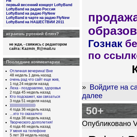
FM
первый весенний концерт LoftyBand
LoftyBand на радио Россия
продажа
LoftyBand на радио FlyNew
LoftyBand в чарте на радио FlyNew
LoftyBand на НАШЕСТВИИ 2011
образо
играешь русский блюз?
Гознак
бе
не жди, - свяжись с редактором
сайта:
Kazmin_R@mail.ru
по ссылк
Последние комментарии
Отличная вечерина! Вне
48 недель 1 день назад
очень рад что сайт еще жив,
1 год 24 недели назад
»
Войдите на с
Леха - поздравляю, здоровья
2 года 45 недель назад
далее
Кто подскажет, как связаться
3 года 51 неделя назад
)))))))))))))))))))))
50+
4 года 36 недель назад
....кто то сказалчто
4 года 38 недель назад
Опубликовано Vo
Творческого долголетия!
4 года 46 недель назад
У меня на телефоне
5 лет 39 недель назад