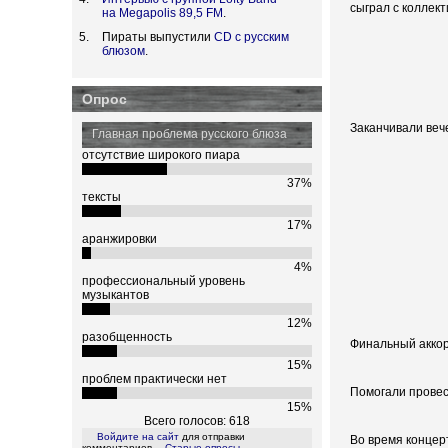
сыграл с коллек
на Megapolis 89,5 FM
.
Пираты выпустили
CD с русским
блюзом
.
Опрос
Заканчивали веч
Главная проблема русского блюза
отсутствие широкого пиара
37%
тексты
17%
аранжировки
4%
профессиональный уровень
музыкантов
12%
разобщенность
Финальный аккор
15%
проблем практически нет
Помогали провес
15%
Всего голосов: 618
Войдите на сайт
для отправки
Во время концер
комментариев
Старые опросы