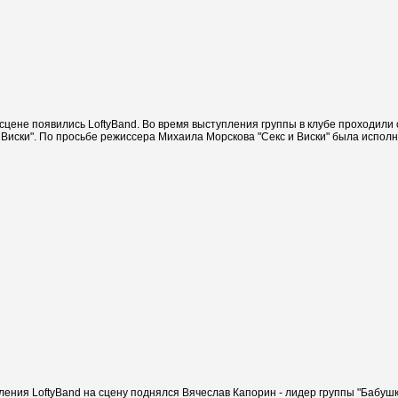
цене появились LoftyBand. Во время выступления группы в клубе проходили 
 Виски". По просьбе режиссера Михаила Морскова "Секс и Виски" была исполн
ления LoftyBand на сцену поднялся Вячеслав Капорин - лидер группы "Бабушк