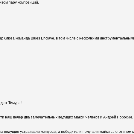
тивом пару композиций.
ер блюза команда Blues Enclave. в том числе с несколкими инструментальным
д от Тимура!
ти наш вечер два замечательных ведущих Макси Челеков и Андрей Порохин.
та ведущие устраивали конкурсы, а победители получали майки с логотипом 