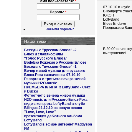
Имя пользователя:
*
07.10.10 в клубе
В концерте Учас
Пароль:
*
ЮКОН
LoftyBand
Blues Enclave
Предлагаем Ваш
Забыли пароль?
Наша тема
В 20:00 почентн
Беседы о "русском блюзе" -2
выступление!
Блюз и славянофилы
"Голос Русского Блюза"
Воффка Кожекин о Русском Блюзе
Беседы о "русском блюзе" -1
Вечер живой музыки для русского
Блюз-Рока назначен на 07.10.10
Репортаж с третьего вечера живой
музыки H2O-music
ПРЕМЬЕРА КЛИПА!!! LoftyBand - Секс
и Виски
Фотоотчет с вечера живой музыки
H2O-music для Русского Блюз-Рока
видо с концерта LoftyBand в клубе
Bilingua 21.12.10 на новую песню
"Love, Love, Love"
презентация дебютного альбома
LoftyBand
LoftyBand в эфире интернет Maddyson
FM