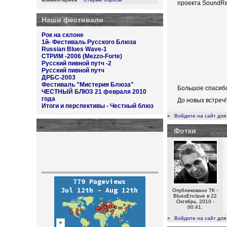
проекта SoundRe
Наши фестивали
Рок на склоне
1й- Фестиваль Русского Блюза
Russian Blues Wave-1
СТРИМ -2006 (Mezzo-Forte)
Русский пивной путч -2
Русский пивной путч
ДРБС-2003
Фестиваль "Мистерия Блюза"
Большое спасибо
ЧЕСТНЫЙ БЛЮЗ 21 февраля 2010
года
До новых встреч!
Итоги и перспективы - Честный блюз
»
Войдите на сайт
для
Фотки
Опубликовано ТК -
BluesEnclave в 22
Октябрь, 2010 -
00:41.
»
Войдите на сайт
для