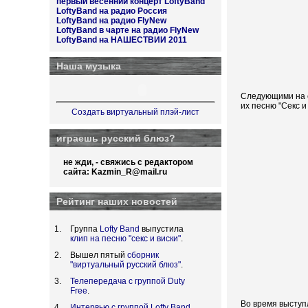
первый весенний концерт LoftyBand
LoftyBand на радио Россия
LoftyBand на радио FlyNew
LoftyBand в чарте на радио FlyNew
LoftyBand на НАШЕСТВИИ 2011
Наша музыка
Следующими на с
их песню "Секс и
Создать виртуальный плэй-лист
играешь русский блюз?
не жди, - свяжись с редактором
сайта:
Kazmin_R@mail.ru
Рейтинг наших новостей
Группа
Lofty Band
выпустила
клип на песню "секс и виски"
.
Вышел пятый
сборник
"виртуальный русский блюз"
.
Телепередача с группой Duty
Free
.
Во время выступ
Интервью с группой Lofty Band