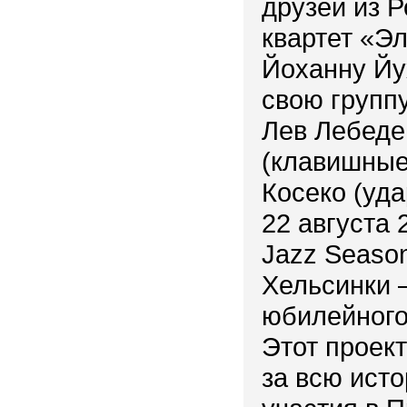
друзей из 
квартет «Э
Йоханну Йу
свою группу
Лев Лебеде
(клавишные)
Косеко (уда
22 августа 2
Jazz Seaso
Хельсинки 
юбилейного
Этот проек
за всю ист