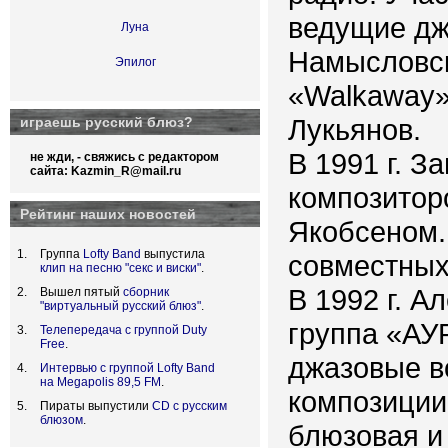
ведущие дж
Луна
Намысловск
Эпилог
«Walkaway»
Лукьянов.
играешь русский блюз?
В 1991 г. З
не жди, - свяжись с редактором
сайта:
Kazmin_R@mail.ru
композитор
Рейтинг наших новостей
Якобсеном. 
Группа
Lofty Band
выпустила
совместных
клип на песню "секс и виски"
.
В 1992 г. 
Вышел пятый
сборник
"виртуальный русский блюз"
.
группа «АУ
Телепередача с группой Duty
Free
.
джазовые в
Интервью с группой Lofty Band
на Megapolis 89,5 FM
.
композиции
Пираты выпустили
CD с русским
блюзом
.
блюзовая и