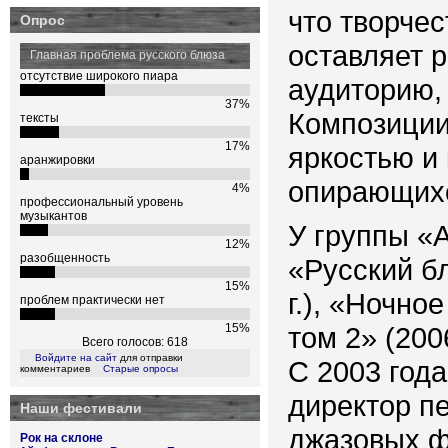
что творче
Опрос
оставляет 
Главная проблема русского блюза
отсутствие широкого пиара
аудиторию,
37%
Композиции
тексты
17%
яркостью и 
аранжировки
опирающихс
4%
профессиональный уровень
музыкантов
У группы «
12%
разобщенность
«Русский бл
15%
г.), «Ночно
проблем практически нет
15%
том 2» (2006
Всего голосов: 618
Войдите на сайт
для отправки
С 2003 года
комментариев
Старые опросы
директор п
Наши фестивали
джазовых фе
Рок на склоне