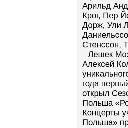
Арильд Анд
Крог, Пер Й
Дорж, Ули 
Даниельссо
Стенссон, 
Лешек Моз
Алексей Ко
уникального
года первый
открыл Сез
Польша «Ро
Концерты у
Польша» пр