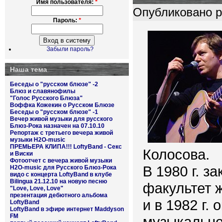
Имя пользователя:
*
Опубликовано pl
Пароль:
*
Забыли пароль?
Наша тема
Беседы о "русском блюзе" -2
Блюз и славянофилы
"Голос Русского Блюза"
Воффка Кожекин о Русском Блюзе
Беседы о "русском блюзе" -1
Вечер живой музыки для русского
Блюз-Рока назначен на 07.10.10
Репортаж с третьего вечера живой
музыки H2O-music
ПРЕМЬЕРА КЛИПА!!! LoftyBand - Секс
Колосова.
и Виски
Фотоотчет с вечера живой музыки
В 1980 г. з
H2O-music для Русского Блюз-Рока
видо с концерта LoftyBand в клубе
Bilingua 21.12.10 на новую песню
факультет 
"Love, Love, Love"
презентация дебютного альбома
и в 1982 г.
LoftyBand
LoftyBand в эфире интернет Maddyson
FM
музыкально