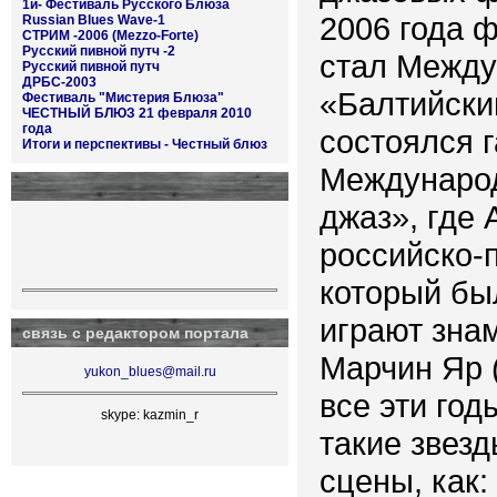
1й- Фестиваль Русского Блюза
2006 года 
Russian Blues Wave-1
СТРИМ -2006 (Mezzo-Forte)
Русский пивной путч -2
стал Межд
Русский пивной путч
ДРБС-2003
«Балтийский
Фестиваль "Мистерия Блюза"
ЧЕСТНЫЙ БЛЮЗ 21 февраля 2010
года
состоялся г
Итоги и перспективы - Честный блюз
Международ
джаз», где
российско-
который был
играют зна
связь с редактором портала
Марчин Яр 
yukon_blues@mail.ru
все эти го
skype: kazmin_r
такие звез
сцены, как: