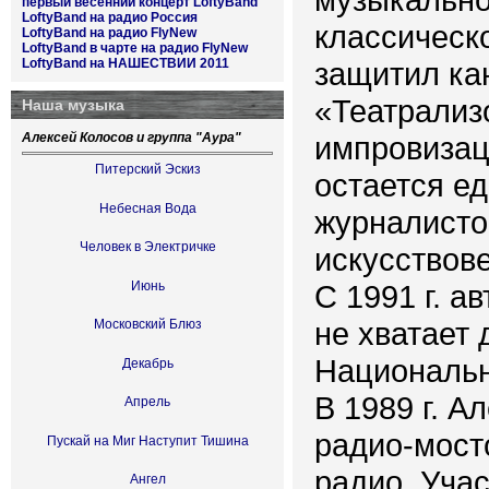
первый весенний концерт LoftyBand
LoftyBand на радио Россия
классическо
LoftyBand на радио FlyNew
LoftyBand в чарте на радио FlyNew
LoftyBand на НАШЕСТВИИ 2011
защитил ка
«Театрализ
Наша музыка
Алексей Колосов и группа "Аура"
импровизац
Питерский Эскиз
остается е
Небесная Вода
журналисто
Человек в Электричке
искусствов
Июнь
С 1991 г. а
не хватает
Московский Блюз
Национальн
Декабрь
В 1989 г. А
Апрель
радио-мост
Пускай на Миг Наступит Тишина
радио. Уча
Ангел