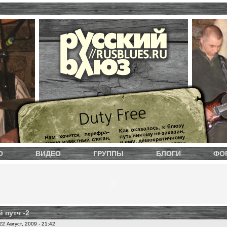
О
ВИДЕО
ГРУППЫ
БЛОГИ
ФО
 путч -2
2 Август, 2009 - 21:42