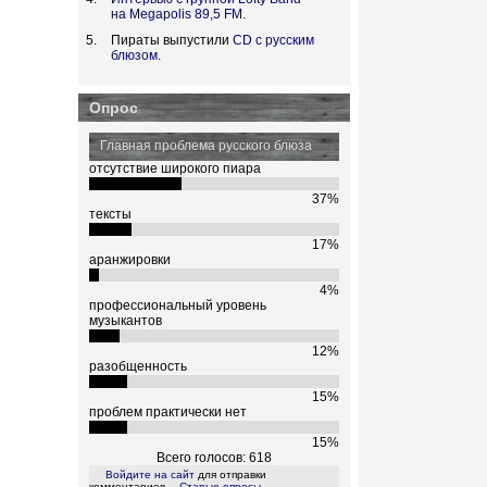
на Megapolis 89,5 FM
.
Пираты выпустили
CD с русским
блюзом
.
Опрос
Главная проблема русского блюза
отсутствие широкого пиара
37%
тексты
17%
аранжировки
4%
профессиональный уровень
музыкантов
12%
разобщенность
15%
проблем практически нет
15%
Всего голосов: 618
Войдите на сайт
для отправки
комментариев
Старые опросы