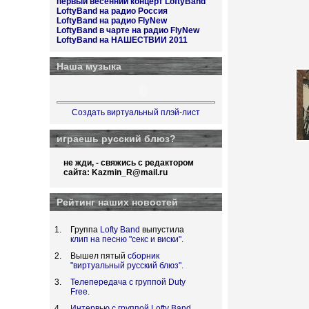
первый весенний концерт LoftyBand
LoftyBand на радио Россия
LoftyBand на радио FlyNew
LoftyBand в чарте на радио FlyNew
LoftyBand на НАШЕСТВИИ 2011
Наша музыка
Создать виртуальный плэй-лист
играешь русский блюз?
не жди, - свяжись с редактором
сайта:
Kazmin_R@mail.ru
Рейтинг наших новостей
Группа
Lofty Band
выпустила
клип на песню "секс и виски"
.
Вышел пятый
сборник
"виртуальный русский блюз"
.
Телепередача с группой Duty
Free
.
Интервью с группой Lofty Band