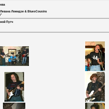
ква
Левана Ломидзе & BluesCousins
н"
ной Путч