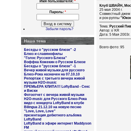
Имя пользователя:
*
Клуб ШВАЙН, Мос
25 мая 2004 г.
Пароль:
*
Совместный джем
и рок-руппы
"Юко
Тема:
Русский Пив
Забыли пароль?
Автор: o`KR
Дата: 5 Мая 2003г.
Наша тема
Всего фото: 95
Беседы о "русском блюзе" -2
Блюз и славянофилы
"Голос Русского Блюза"
Воффка Кожекин о Русском Блюзе
Беседы о "русском блюзе" -1
Вечер живой музыки для русского
Блюз-Рока назначен на 07.10.10
Репортаж с третьего вечера живой
музыки H2O-music
ПРЕМЬЕРА КЛИПА!!! LoftyBand - Секс
и Виски
Фотоотчет с вечера живой музыки
H2O-music для Русского Блюз-Рока
видо с концерта LoftyBand в клубе
Bilingua 21.12.10 на новую песню
"Love, Love, Love"
презентация дебютного альбома
LoftyBand
LoftyBand в эфире интернет Maddyson
FM