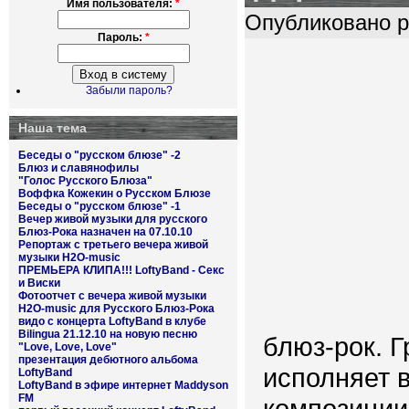
Имя пользователя:
*
Опубликовано pl
Пароль:
*
Забыли пароль?
Наша тема
Беседы о "русском блюзе" -2
Блюз и славянофилы
"Голос Русского Блюза"
Воффка Кожекин о Русском Блюзе
Беседы о "русском блюзе" -1
Вечер живой музыки для русского
Блюз-Рока назначен на 07.10.10
Репортаж с третьего вечера живой
музыки H2O-music
ПРЕМЬЕРА КЛИПА!!! LoftyBand - Секс
и Виски
Фотоотчет с вечера живой музыки
H2O-music для Русского Блюз-Рока
видо с концерта LoftyBand в клубе
Bilingua 21.12.10 на новую песню
блюз-рок. 
"Love, Love, Love"
презентация дебютного альбома
исполняет 
LoftyBand
LoftyBand в эфире интернет Maddyson
FM
композиции,