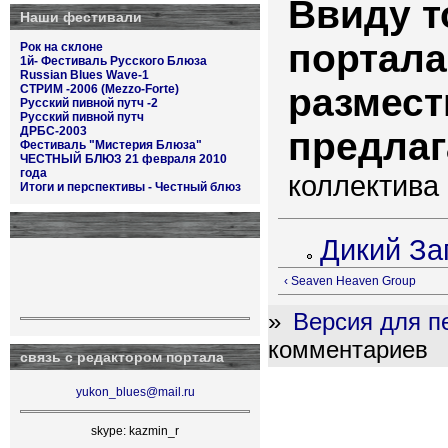
Ввиду т
Наши фестивали
портала
Рок на склоне
1й- Фестиваль Русского Блюза
Russian Blues Wave-1
размест
СТРИМ -2006 (Mezzo-Forte)
Русский пивной путч -2
Русский пивной путч
ДРБС-2003
предла
Фестиваль "Мистерия Блюза"
ЧЕСТНЫЙ БЛЮЗ 21 февраля 2010
года
коллектива
Итоги и перспективы - Честный блюз
Дикий За
‹ Seaven Heaven Group
»
Версия для п
комментариев
связь с редактором портала
yukon_blues@mail.ru
skype: kazmin_r