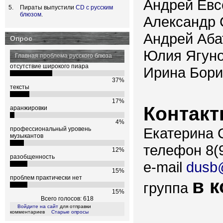
Андрей Евсе
Пираты выпустили
CD с русским
блюзом
.
Александр С
Андрей Аба
Опрос
Юлия Ягуно
Главная проблема русского блюза
отсутствие широкого пиара
Ирина Бори
37%
тексты
17%
Контакт
аранжировки
4%
Екатерина 
профессиональный уровень
музыкантов
телефон 8(9
12%
разобщенность
e-mail
dusb
15%
проблем практически нет
в к
группа
15%
Всего голосов: 618
Войдите на сайт
для отправки
комментариев
Старые опросы