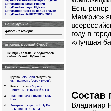
первый весенний концерт LoftyBand
LoftyBand на радио Россия
Есть реперт
LoftyBand на радио FlyNew
LoftyBand в чарте на радио FlyNew
LoftyBand на НАШЕСТВИИ 2011
Мемфис» яв
всероссийс
Наша музыка
Дорога На Мемфис
году в горо
«Лучшая ба
играешь русский блюз?
не жди, - свяжись с редактором
сайта:
Kazmin_R@mail.ru
Рейтинг наших новостей
Группа
Lofty Band
выпустила
клип на песню "секс и виски"
.
Вышел пятый
сборник
"виртуальный русский блюз"
.
Состав 
Телепередача с группой Duty
Free
.
Владимир Н
Интервью с группой Lofty Band
на Megapolis 89,5 FM
.