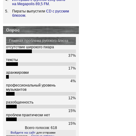
на Megapolis 89,5 FM
.
Пираты выпустили
CD с русским
блюзом
.
Опрос
Главная проблема русского блюза
отсутствие широкого пиара
37%
тексты
17%
аранжировки
4%
профессиональный уровень
музыкантов
12%
разобщенность
15%
проблем практически нет
15%
Всего голосов: 618
Войдите на сайт
для отправки
комментариев
Старые опросы