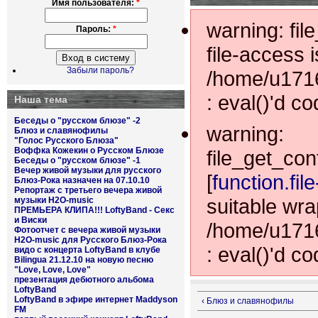
Имя пользователя:
*
warning: fil
Пароль:
*
file-access 
Забыли пароль?
/home/u1716
: eval()'d co
Наша тема
Беседы о "русском блюзе" -2
warning:
Блюз и славянофилы
"Голос Русского Блюза"
Воффка Кожекин о Русском Блюзе
file_get_con
Беседы о "русском блюзе" -1
Вечер живой музыки для русского
[
function.fil
Блюз-Рока назначен на 07.10.10
Репортаж с третьего вечера живой
suitable wra
музыки H2O-music
ПРЕМЬЕРА КЛИПА!!! LoftyBand - Секс
и Виски
/home/u1716
Фотоотчет с вечера живой музыки
H2O-music для Русского Блюз-Рока
: eval()'d co
видо с концерта LoftyBand в клубе
Bilingua 21.12.10 на новую песню
"Love, Love, Love"
презентация дебютного альбома
LoftyBand
LoftyBand в эфире интернет Maddyson
‹ Блюз и славянофилы
FM