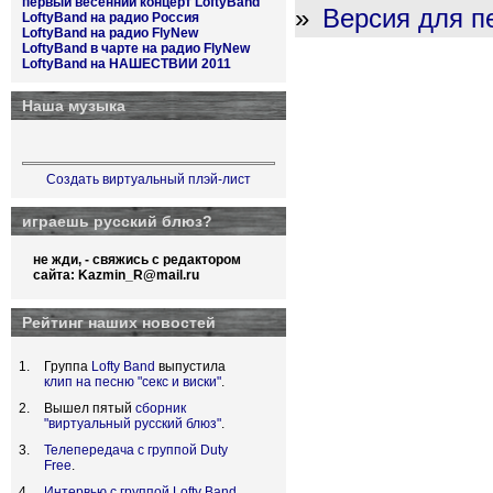
первый весенний концерт LoftyBand
»
Версия для п
LoftyBand на радио Россия
LoftyBand на радио FlyNew
LoftyBand в чарте на радио FlyNew
LoftyBand на НАШЕСТВИИ 2011
Наша музыка
Создать виртуальный плэй-лист
играешь русский блюз?
не жди, - свяжись с редактором
сайта:
Kazmin_R@mail.ru
Рейтинг наших новостей
Группа
Lofty Band
выпустила
клип на песню "секс и виски"
.
Вышел пятый
сборник
"виртуальный русский блюз"
.
Телепередача с группой Duty
Free
.
Интервью с группой Lofty Band