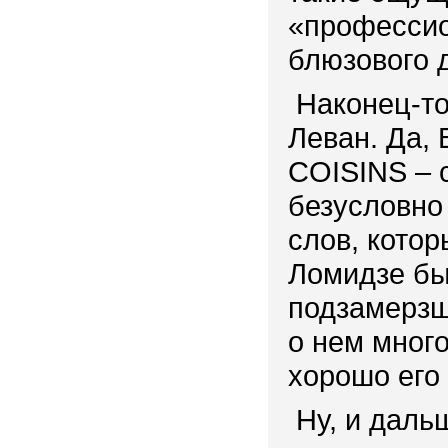
«профессио
блюзового 
Наконец-т
Леван. Да,
COISINS – 
безусловно
слов, кото
Ломидзе бы
подзамерзш
о нем много
хорошо его
Ну, и даль