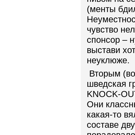
(менты бди
Неуместнос
чувство нел
спонсор – н
выстави хо
неуклюже.
Вторым (в
шведская г
KNOCK-OU
Они классн
какая-то вя
составе дв
порадовало