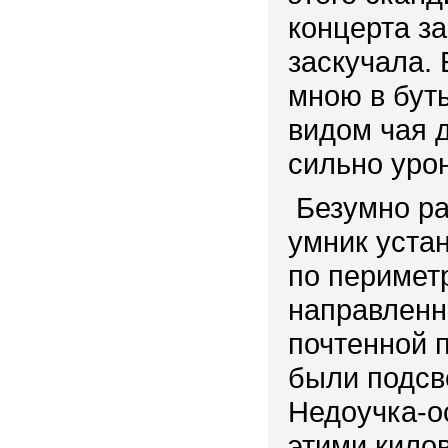
концерта з
заскучала.
мною в бут
видом чая д
сильно урон
Безумно ра
умник уста
по перимет
направленн
почтенной 
были подсв
Недоучка-о
этими килов