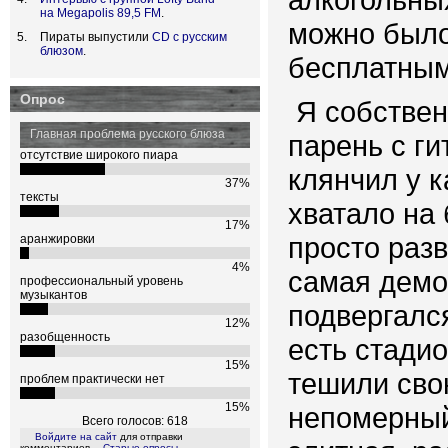
на Megapolis 89,5 FM
.
можно было
Пираты выпустили
CD с русским
блюзом
.
бесплатным
Опрос
Я собствен
Главная проблема русского блюза
парень с ги
отсутствие широкого пиара
клянчил у к
37%
тексты
хватало на 
17%
просто раз
аранжировки
4%
самая демо
профессиональный уровень
музыкантов
подвергалс
12%
разобщенность
есть стадио
15%
тешили сво
проблем практически нет
15%
непомерный
Всего голосов: 618
Войдите на сайт
для отправки
комментариев
Старые опросы