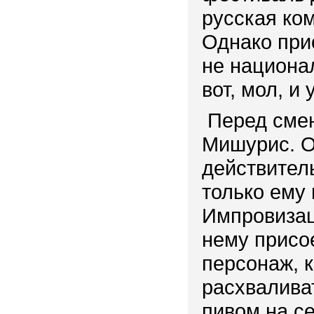
русская ком
Однако при
не национал
вот, мол, и 
Перед смен
Мишурис. 
действител
только ему 
Импровизац
нему присо
персонаж, 
расхваливат
пивом на с