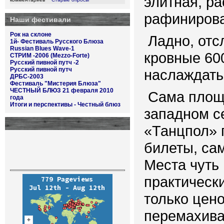
элитная, р
рафинирова
Наши фестивали
Рок на склоне
Ладно, от
1й- Фестиваль Русского Блюза
Russian Blues Wave-1
кровные 60
СТРИМ -2006 (Mezzo-Forte)
Русский пивной путч -2
Русский пивной путч
наслаждать
ДРБС-2003
Фестиваль "Мистерия Блюза"
ЧЕСТНЫЙ БЛЮЗ 21 февраля 2010
Сама площ
года
Итоги и перспективы - Честный блюз
западном с
«Танцпол» 
билеты, са
Места чуть
практически
только цен
перемахива