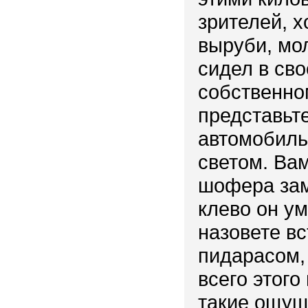
зрителей, х
выруби, мол
сидел в сво
собственно
представьт
автомобиль
светом. Вам
шофера зам
клево он ум
назовете вс
пидарасом, 
всего этог
такие ощущ