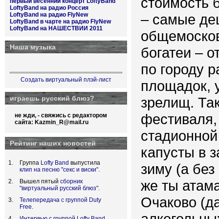
стоимость 
первый весенний концерт LoftyBand
LoftyBand на радио Россия
LoftyBand на радио FlyNew
– самые де
LoftyBand в чарте на радио FlyNew
LoftyBand на НАШЕСТВИИ 2011
общемосков
Наша музыка
богатеи – о
по городу 
Создать виртуальный плэй-лист
площадок, 
играешь русский блюз?
зрелищ. Та
фестиваля, 
не жди, - свяжись с редактором
сайта:
Kazmin_R@mail.ru
стадионной
Рейтинг наших новостей
капусты в 
Группа
Lofty Band
выпустила
зиму (а без
клип на песню "секс и виски"
.
же ты атама
Вышел пятый
сборник
"виртуальный русский блюз"
.
Очаково (д
Телепередача с группой Duty
Free
.
алкогольны
Интервью с группой Lofty Band