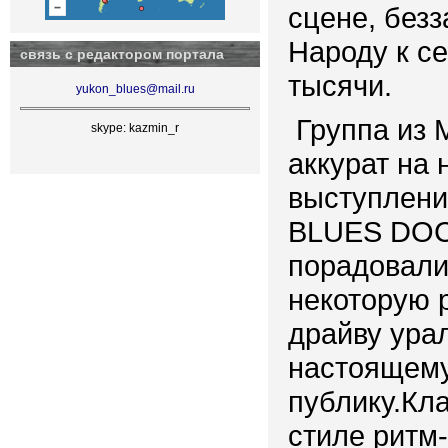
сцене, безз
Народу к с
связь с редактором портала
тысячи.
yukon_blues@mail.ru
Группа из 
skype: kazmin_r
аккурат на 
выступлени
BLUES DOCT
порадовали
некоторую 
драйву ура
настоящему
публику.Кл
стиле ритм