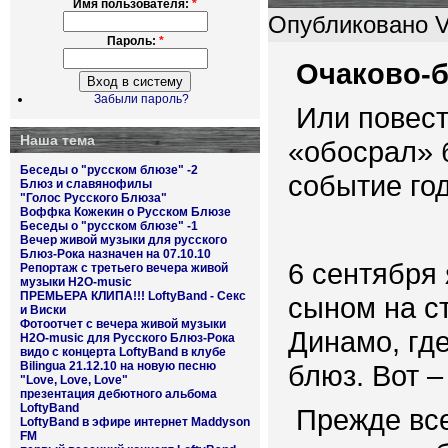
Имя пользователя:
*
Опубликовано Vo
Пароль:
*
Очаково-
Забыли пароль?
Или повест
Наша тема
«обосрал» 
Беседы о "русском блюзе" -2
событие год
Блюз и славянофилы
"Голос Русского Блюза"
Воффка Кожекин о Русском Блюзе
Беседы о "русском блюзе" -1
Вечер живой музыки для русского
Блюз-Рока назначен на 07.10.10
6 сентября
Репортаж с третьего вечера живой
музыки H2O-music
ПРЕМЬЕРА КЛИПА!!! LoftyBand - Секс
сыном на с
и Виски
Фотоотчет с вечера живой музыки
Динамо, гд
H2O-music для Русского Блюз-Рока
видо с концерта LoftyBand в клубе
Bilingua 21.12.10 на новую песню
блюз. Вот 
"Love, Love, Love"
презентация дебютного альбома
LoftyBand
Прежде все
LoftyBand в эфире интернет Maddyson
FM